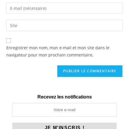
name
Enter
or
your
username
email
Saisir
to
address
l’URL
comment
to
de
comment
votre
Enregistrer mon nom, mon e-mail et mon site dans le
site
navigateur pour mon prochain commentaire.
(facultatif)
Recevez les notifications