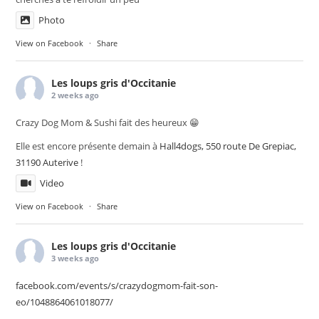
Photo
View on Facebook
·
Share
Les loups gris d'Occitanie
2 weeks ago
Crazy Dog Mom & Sushi fait des heureux 😁
Elle est encore présente demain à
Hall4dogs, 550 route De Grepiac,
31190 Auterive
!
Video
View on Facebook
·
Share
Les loups gris d'Occitanie
3 weeks ago
facebook.com/events/s/crazydogmom-fait-son-
eo/1048864061018077/