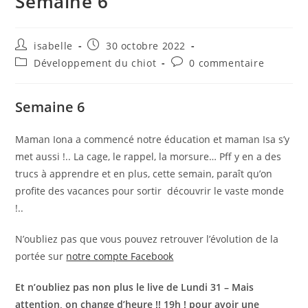
Semaine 6
Auteur/autrice
Publication
isabelle
30 octobre 2022
de
publiée :
Post
Commentaires
Développement du chiot
0 commentaire
la
category:
de
publication :
la
publication :
Semaine 6
Maman Iona a commencé notre éducation et maman Isa s’y
met aussi !.. La cage, le rappel, la morsure… Pff y en a des
trucs à apprendre et en plus, cette semain, paraît qu’on
profite des vacances pour sortir découvrir le vaste monde
!..
N’oubliez pas que vous pouvez retrouver l’évolution de la
portée sur
notre compte Facebook
Et n’oubliez pas non plus le live de Lundi 31 – Mais
attention, on change d’heure !! 19h ! pour avoir une