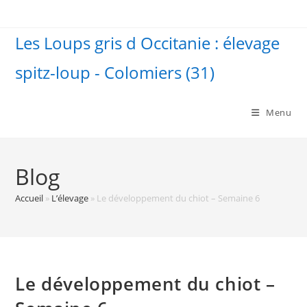
Skip
to
Les Loups gris d Occitanie : élevage
content
spitz-loup - Colomiers (31)
Menu
Blog
Accueil
»
L’élevage
»
Le développement du chiot – Semaine 6
Le développement du chiot –