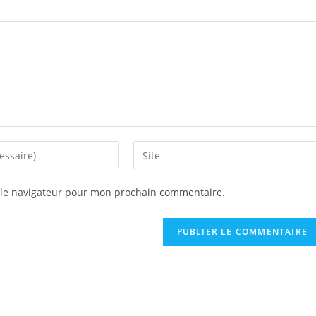
Saisir
l’URL
de
 le navigateur pour mon prochain commentaire.
votre
site
(facultatif)