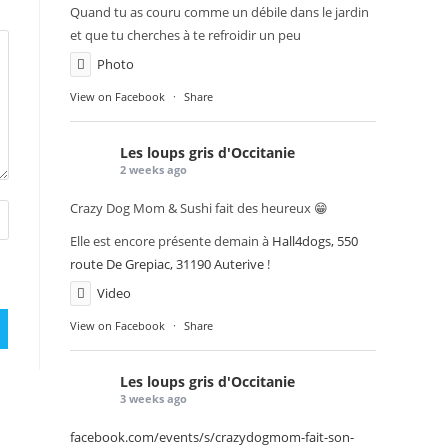
Quand tu as couru comme un débile dans le jardin
et que tu cherches à te refroidir un peu
Photo
View on Facebook
·
Share
Les loups gris d'Occitanie
2 weeks ago
Crazy Dog Mom & Sushi fait des heureux 😁
Elle est encore présente demain à
Hall4dogs, 550
route De Grepiac, 31190 Auterive
!
Video
View on Facebook
·
Share
Les loups gris d'Occitanie
3 weeks ago
facebook.com/events/s/crazydogmom-fait-son-