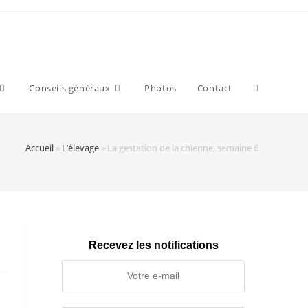
Toggle
Conseils généraux
Photos
Contact
website
Accueil
»
L’élevage
»
La gestation de la chienne, semaine 6
search
Recevez les notifications