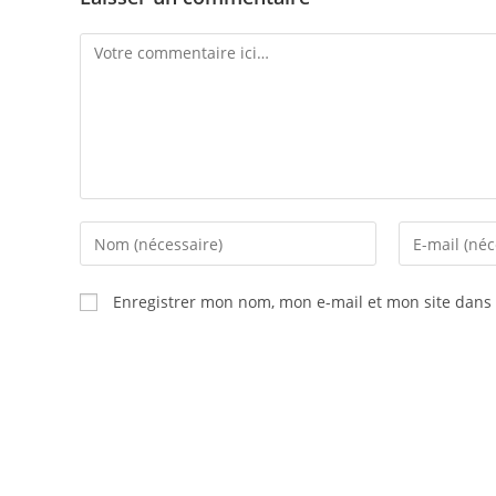
Comment
Enter
Enter
your
your
name
email
Enregistrer mon nom, mon e-mail et mon site dans
or
address
username
to
to
comment
comment