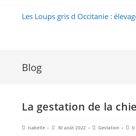
Skip
to
Les Loups gris d Occitanie : élevag
content
Blog
La gestation de la ch
Auteur/autrice
Publication
Post
Com
isabelle
30 août 2022
Gestation
0
de
publiée :
category:
de