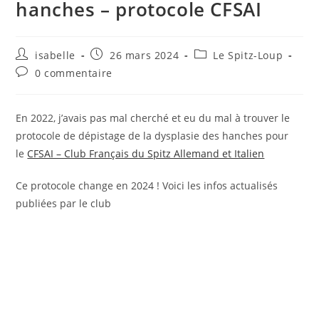
hanches – protocole CFSAI
Auteur/autrice
Publication
Post
isabelle
26 mars 2024
Le Spitz-Loup
de
publiée :
category:
Commentaires
0 commentaire
la
de
publication :
la
publication :
En 2022, j’avais pas mal cherché et eu du mal à trouver le
protocole de dépistage de la dysplasie des hanches pour
le
CFSAI – Club Français du Spitz Allemand et Italien
Ce protocole change en 2024 ! Voici les infos actualisés
publiées par le club