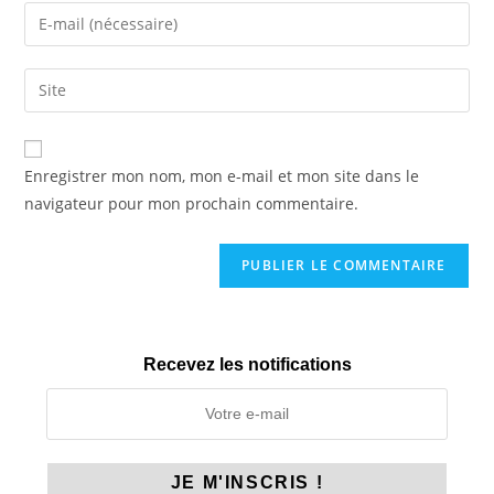
name
Enter
or
your
username
email
Saisir
to
address
l’URL
comment
to
de
comment
votre
Enregistrer mon nom, mon e-mail et mon site dans le
site
navigateur pour mon prochain commentaire.
(facultatif)
Recevez les notifications