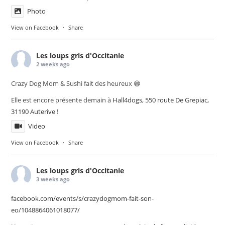
Photo
View on Facebook
·
Share
Les loups gris d'Occitanie
2 weeks ago
Crazy Dog Mom & Sushi fait des heureux 😁
Elle est encore présente demain à
Hall4dogs, 550 route De Grepiac,
31190 Auterive
!
Video
View on Facebook
·
Share
Les loups gris d'Occitanie
3 weeks ago
facebook.com/events/s/crazydogmom-fait-son-
eo/1048864061018077/