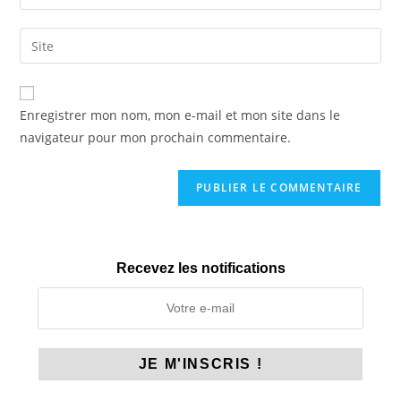
your
username
email
Saisir
to
address
l’URL
comment
to
de
comment
votre
Enregistrer mon nom, mon e-mail et mon site dans le
site
navigateur pour mon prochain commentaire.
(facultatif)
Recevez les notifications