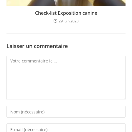
Check-list Exposition canine
29 juin 2023
Laisser un commentaire
Comment
Enter
your
name
Enter
or