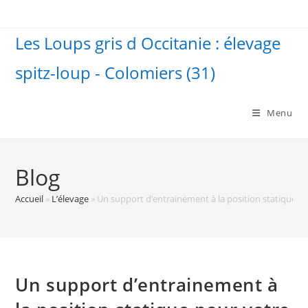
Skip
to
Les Loups gris d Occitanie : élevage
content
spitz-loup - Colomiers (31)
Menu
Blog
Accueil
»
L’élevage
»
Un support d’entrainement à la position statique p
Un support d’entrainement à