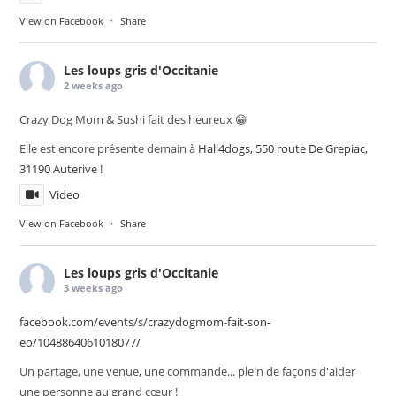
View on Facebook
·
Share
Les loups gris d'Occitanie
2 weeks ago
Crazy Dog Mom & Sushi fait des heureux 😁
Elle est encore présente demain à
Hall4dogs, 550 route De Grepiac,
31190 Auterive
!
Video
View on Facebook
·
Share
Les loups gris d'Occitanie
3 weeks ago
facebook.com/events/s/crazydogmom-fait-son-
eo/1048864061018077/
Un partage, une venue, une commande... plein de façons d'aider
une personne au grand cœur !