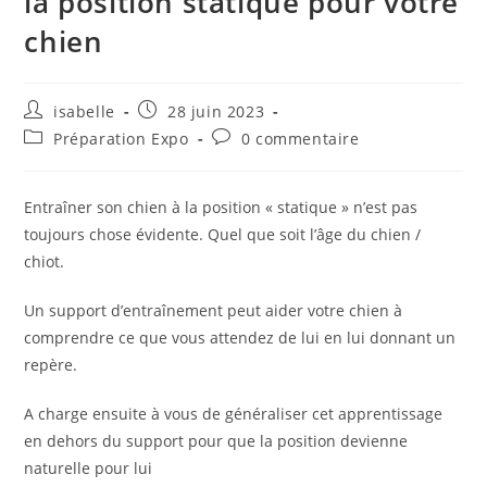
la position statique pour votre
chien
Auteur/autrice
Publication
isabelle
28 juin 2023
de
publiée :
Post
Commentaires
Préparation Expo
0 commentaire
la
category:
de
publication :
la
publication :
Entraîner son chien à la position « statique » n’est pas
toujours chose évidente. Quel que soit l’âge du chien /
chiot.
Un support d’entraînement peut aider votre chien à
comprendre ce que vous attendez de lui en lui donnant un
repère.
A charge ensuite à vous de généraliser cet apprentissage
en dehors du support pour que la position devienne
naturelle pour lui