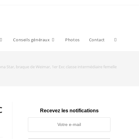
Toggle
Conseils généraux
Photos
Contact
website
iona Star, braque de Weimar, 1er Exc classe intermédiaire femelle
search
c
Recevez les notifications