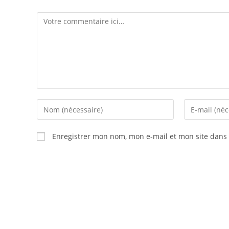
Comment
Enter
Enter
your
your
name
email
Enregistrer mon nom, mon e-mail et mon site dans
or
address
username
to
to
comment
comment