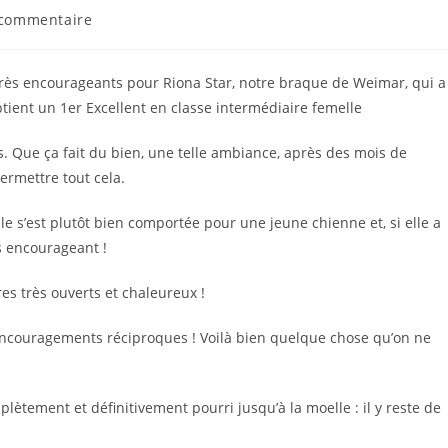
entaires
 commentaire
cation :
très encourageants pour Riona Star, notre braque de Weimar, qui a
btient un 1er Excellent en classe intermédiaire femelle
 Que ça fait du bien, une telle ambiance, après des mois de
ermettre tout cela.
le s’est plutôt bien comportée pour une jeune chienne et, si elle a
s encourageant !
res très ouverts et chaleureux !
encouragements réciproques ! Voilà bien quelque chose qu’on ne
mplètement et définitivement pourri jusqu’à la moelle : il y reste de