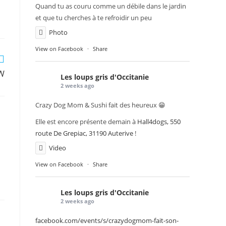
Quand tu as couru comme un débile dans le jardin
et que tu cherches à te refroidir un peu
Photo
View on Facebook
·
Share
BW
Les loups gris d'Occitanie
2 weeks ago
Crazy Dog Mom & Sushi fait des heureux 😁
Elle est encore présente demain à
Hall4dogs, 550
route De Grepiac, 31190 Auterive
!
Video
View on Facebook
·
Share
Les loups gris d'Occitanie
2 weeks ago
facebook.com/events/s/crazydogmom-fait-son-