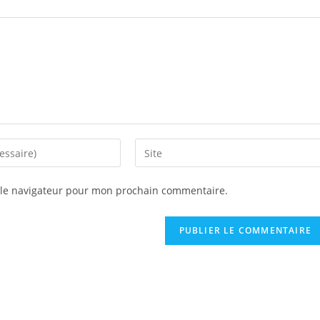
Saisir
l’URL
de
 le navigateur pour mon prochain commentaire.
votre
site
(facultatif)