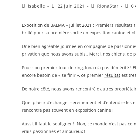
Auteur/autrice
Publication
Post
Comm
isabelle
22 juin 2021
RionaStar
0
de
publiée :
category:
de
la
la
publication :
publi
Exposition de BALMA – Juillet 2021 :
Premiers résultats 
brillé pour sa première sortie en exposition canine et o
Une bien agréable journée en compagnie de passionnés.
privation que nous avons subis.. Merci, nos chiens, de p
Pour son premier tour de ring, Iona n’a pas démérité ! El
encore besoin de « se finir », ce premier
résultat
est trè
De notre côté, nous avons rencontré d’autres propriétai
Quel plaisir d’échanger sereinement et d’entendre les 
rencontre pas souvent en exposition canine !
Aussi, il faut le souligner !! Non, ce monde n’est pas co
vrais passionnés et amoureux !