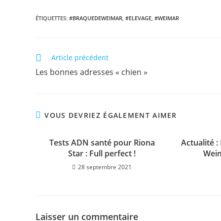
ÉTIQUETTES
:
#BRAQUEDEWEIMAR
,
#ELEVAGE
,
#WEIMAR
Read
Article précédent
more
Les bonnes adresses « chien »
articles
VOUS DEVRIEZ ÉGALEMENT AIMER
Tests ADN santé pour Riona
Actualité :
Star : Full perfect !
Weim
28 septembre 2021
Laisser un commentaire