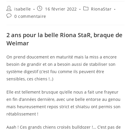
Auteur/autrice
Publication
Post
isabelle
16 février 2022
RionaStar
de
publiée :
category:
Commentaires
0 commentaire
la
de
publication :
la
publication :
2 ans pour la belle Riona StaR, braque de
Weimar
On prend doucement en maturité mais la miss a encore
besoin de grandir et on a besoin aussi de stabiliser son
système digestif (c’est fou comme ils peuvent être
sensibles, ces chiens !..)
Elle est tellement brusque qu’elle nous a fait une frayeur
en fin d’années dernière, avec une belle entorse au genou
mais heureusement repos strict et shiatsu ont permis son
rétablissement !
Aaah ! Ces grands chiens croisés bulldozer !… C’est pas de