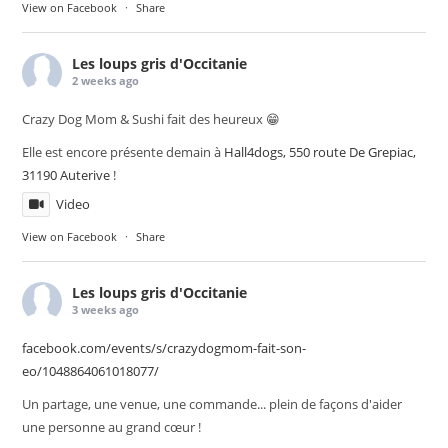
View on Facebook
·
Share
Les loups gris d'Occitanie
2 weeks ago
Crazy Dog Mom & Sushi fait des heureux 😁
Elle est encore présente demain à
Hall4dogs, 550 route De Grepiac,
31190 Auterive
!
Video
View on Facebook
·
Share
Les loups gris d'Occitanie
3 weeks ago
facebook.com/events/s/crazydogmom-fait-son-
eo/1048864061018077/
Un partage, une venue, une commande... plein de façons d'aider
une personne au grand cœur !