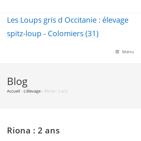
Skip
to
Les Loups gris d Occitanie : élevage
content
spitz-loup - Colomiers (31)
Menu
Blog
Accueil
»
L’élevage
»
Riona : 2 ans
Riona : 2 ans