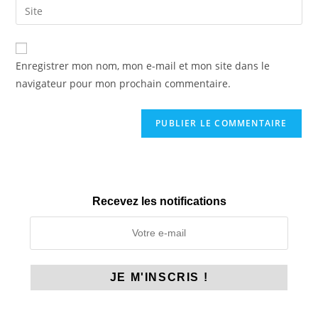
Saisir
to
address
l’URL
comment
to
de
comment
votre
Enregistrer mon nom, mon e-mail et mon site dans le
site
navigateur pour mon prochain commentaire.
(facultatif)
Recevez les notifications