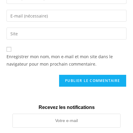
your
name
Enter
or
your
username
email
Saisir
to
address
l’URL
comment
to
de
comment
votre
Enregistrer mon nom, mon e-mail et mon site dans le
site
navigateur pour mon prochain commentaire.
(facultatif)
Recevez les notifications