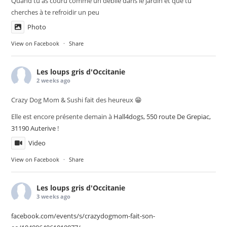
Quand tu as couru comme un débile dans le jardin et que tu
cherches à te refroidir un peu
Photo
View on Facebook
·
Share
Les loups gris d'Occitanie
2 weeks ago
Crazy Dog Mom & Sushi fait des heureux 😁
Elle est encore présente demain à
Hall4dogs, 550 route De Grepiac,
31190 Auterive
!
Video
View on Facebook
·
Share
Les loups gris d'Occitanie
3 weeks ago
facebook.com/events/s/crazydogmom-fait-son-