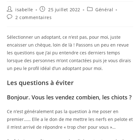
Auteur/autrice
Publication
Post
isabelle
25 juillet 2022
Général
de
publiée :
category:
Commentaires
2 commentaires
la
de
publication :
la
publication :
Sélectionner un adoptant, ce n’est pas, pour moi, juste
encaisser un chèque, loin de là ! Passons un peu en revue
les questions que j’ai pu entendre ces derniers temps
lorsque des personnes m’ont contactées puis je vous dirais
un peu le profil idéal d’un adoptant pour moi.
Les questions à éviter
Bonjour. Vous les vendez combien, les chiots ?
Ce n’est généralement pas la question à me poser en
premier…… Elle a le don de me mettre les nerfs en pelote et
il m’est arrivé de répondre « trop cher pour vous »…