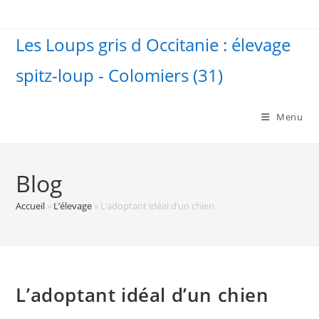
Skip
to
Les Loups gris d Occitanie : élevage
content
spitz-loup - Colomiers (31)
Menu
Blog
Accueil
»
L’élevage
»
L’adoptant idéal d’un chien
L’adoptant idéal d’un chien