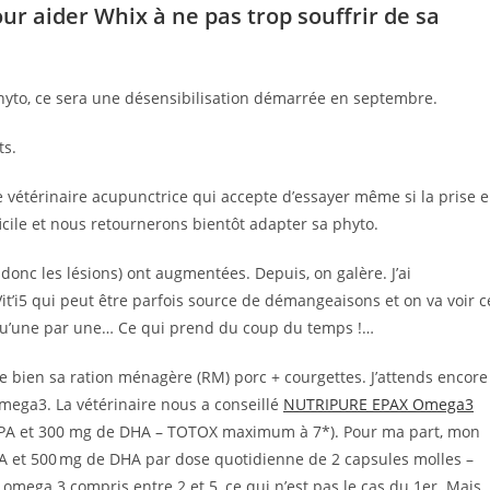
ur aider Whix à ne pas trop souffrir de sa
hyto, ce sera une désensibilisation démarrée en septembre.
ts.
 vétérinaire acupunctrice qui accepte d’essayer même si la prise 
icile et nous retournerons bientôt adapter sa phyto.
onc les lésions) ont augmentées. Depuis, on galère. J’ai
’i5 qui peut être parfois source de démangeaisons et on va voir c
on qu’une par une… Ce qui prend du coup du temps !…
re bien sa ration ménagère (RM) porc + courgettes. J’attends encore
Omega3. La vétérinaire nous a conseillé
NUTRIPURE EPAX Omega3
’EPA et 300 mg de DHA – TOTOX maximum à 7*). Pour ma part, mon
PA et 500 mg de DHA par dose quotidienne de 2 capsules molles –
omega 3 compris entre 2 et 5, ce qui n’est pas le cas du 1er. Mais