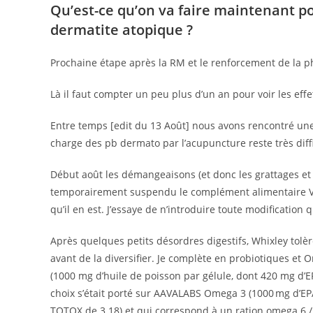
Qu’est-ce qu’on va faire maintenant po
dermatite atopique ?
Prochaine étape après la RM et le renforcement de la p
Là il faut compter un peu plus d’un an pour voir les effe
Entre temps [edit du 13 Août] nous avons rencontré une
charge des pb dermato par l’acupuncture reste très diff
Début août les démangeaisons (et donc les grattages et d
temporairement suspendu le complément alimentaire Vit
qu’il en est. J’essaye de n’introduire toute modificati
Après quelques petits désordres digestifs, Whixley tolè
avant de la diversifier. Je complète en probiotiques et 
(1000 mg d’huile de poisson par gélule, dont 420 mg d
choix s’était porté sur AAVALABS Omega 3 (1000 mg d’E
TOTOX de 3.18) et qui correspond à un ration omega 6 / 