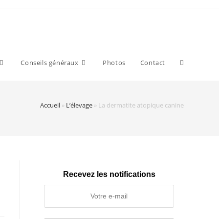
Toggle
Conseils généraux
Photos
Contact
website
Accueil
»
L’élevage
»
La dermatite atopique canine
search
Recevez les notifications