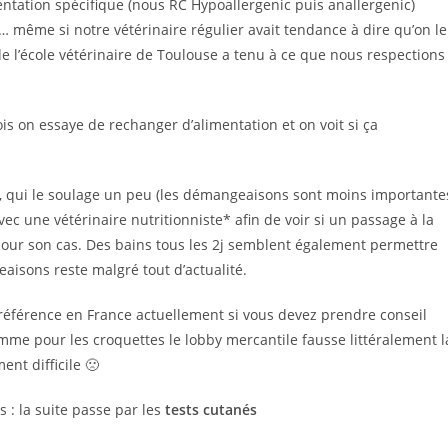
mentation spécifique (nous RC Hypoallergenic puis anallergenic)
… même si notre vétérinaire régulier avait tendance à dire qu’on le
de l’école vétérinaire de Toulouse a tenu à ce que nous respections
ois on essaye de rechanger d’alimentation et on voit si ça
, qui le soulage un peu (les démangeaisons sont moins importante
ec une vétérinaire nutritionniste* afin de voir si un passage à la
our son cas. Des bains tous les 2j semblent également permettre
aisons reste malgré tout d’actualité.
 référence en France actuellement si vous devez prendre conseil
mme pour les croquettes le lobby mercantile fausse littéralement l
ent difficile 🙁
s : la suite passe par les
tests cutanés