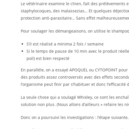
Le vétérinaire examine le chien, fait des prélèvements e
staphylocoques, des malassezias… Et quelques déjection
protection anti-parasitaire… Sans effet malheureuseme
Pour soulager les démangeaisons, on utilise le shampoo
S’il est réalisé a minima 2 fois / semaine
Si le temps de pause de 10 min avec le produit réel
poil) est bien respecté
En parallèle, on a essayé APOQUEL ou CYTOPOINT pour ca
des produits assez controversés avec des effets seconda
l’organisme peut finir par s’habituer et donc l’efficacité
La seule chose qui a soulagé Whixley, ce sont les encha
solution non plus. (Nous allons d’ailleurs « refaire les 
Donc on a poursuivi les investigations : l’étape suivante,