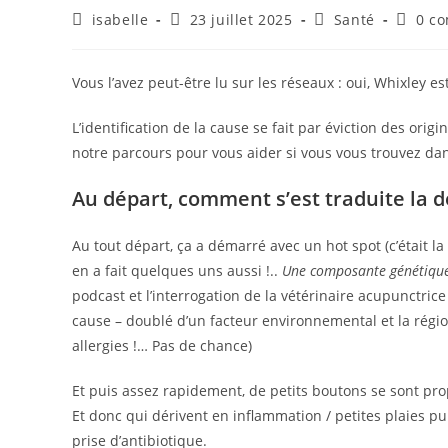
Auteur/autrice
Publication
Post
Comme
isabelle
23 juillet 2025
Santé
0 c
de
publiée :
category:
de
la
la
publication :
publica
Vous l’avez peut-être lu sur les réseaux : oui, Whixley es
L’identification de la cause se fait par éviction des origi
notre parcours pour vous aider si vous vous trouvez dan
Au départ, comment s’est traduite la 
Au tout départ, ça a démarré avec un hot spot (c’était l
en a fait quelques uns aussi !..
Une composante génétique 
podcast et l’interrogation de la vétérinaire acupunctri
cause – doublé d’un facteur environnemental et la régi
allergies !… Pas de chance)
Et puis assez rapidement, de petits boutons se sont pr
Et donc qui dérivent en inflammation / petites plaies p
prise d’antibiotique.