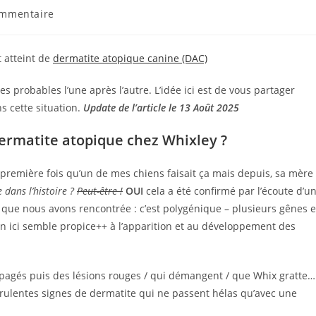
ntaires
ommentaire
tion :
t atteint de
dermatite atopique canine (DAC)
nes probables l’une après l’autre. L’idée ici est de vous partager
s cette situation.
Update de l’article le 13 Août 2025
dermatite atopique chez Whixley ?
a première fois qu’un de mes chiens faisait ça mais depuis, sa mère
dans l’histoire ?
Peut-être !
OUI
cela a été confirmé par l’écoute d’u
ce que nous avons rencontrée : c’est polygénique – plusieurs gênes 
on ici semble propice++ à l’apparition et au développement des
opagés puis des lésions rouges / qui démangent / que Whix gratte…
urulentes signes de dermatite qui ne passent hélas qu’avec une