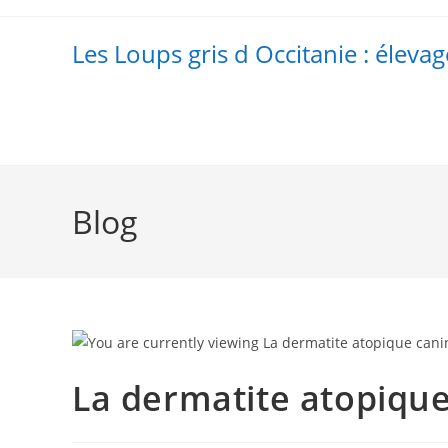
Skip
to
Les Loups gris d Occitanie : élevag
content
Blog
La dermatite atopiqu