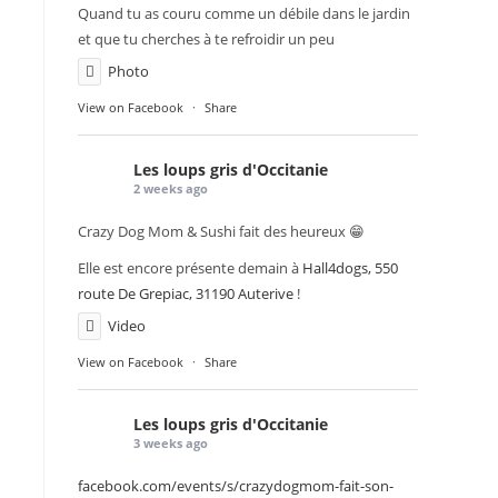
Quand tu as couru comme un débile dans le jardin
et que tu cherches à te refroidir un peu
Photo
View on Facebook
·
Share
Les loups gris d'Occitanie
2 weeks ago
Crazy Dog Mom & Sushi fait des heureux 😁
Elle est encore présente demain à
Hall4dogs, 550
route De Grepiac, 31190 Auterive
!
Video
View on Facebook
·
Share
Les loups gris d'Occitanie
3 weeks ago
facebook.com/events/s/crazydogmom-fait-son-