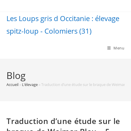
Skip
to
Les Loups gris d Occitanie : élevage
content
spitz-loup - Colomiers (31)
Menu
Blog
Accueil
»
L’élevage
»
Traduction d’une étude sur le braque de Weimar Ble
Traduction d’une étude sur le