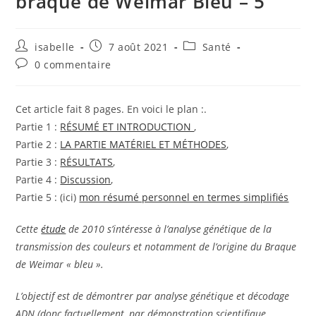
braque de Weimar Bleu – 5
Auteur/autrice
Publication
Post
isabelle
7 août 2021
Santé
de
publiée :
category:
Commentaires
0 commentaire
la
de
publication :
la
publication :
Cet article fait 8 pages. En voici le plan :.
Partie 1 :
RÉSUMÉ ET INTRODUCTION
,
Partie 2 :
LA PARTIE MATÉRIEL ET MÉTHODES
,
Partie 3 :
RÉSULTATS
,
Partie 4 :
Discussion
,
Partie 5 : (ici)
mon résumé personnel en termes simplifiés
Cette
étude
de 2010 s’intéresse à l’analyse génétique de la
transmission des couleurs et notamment de l’origine du Braque
de Weimar « bleu ».
L’objectif est de démontrer par analyse génétique et décodage
ADN (donc factuellement, par démonstration scientifique